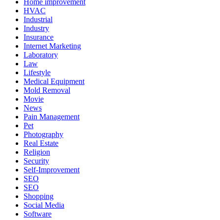
Home improvement
HVAC
Industrial
Industry
Insurance
Internet Marketing
Laboratory
Law
Lifestyle
Medical Equipment
Mold Removal
Movie
News
Pain Management
Pet
Photography
Real Estate
Religion
Security
Self-Improvement
SEO
SEO
Shopping
Social Media
Software