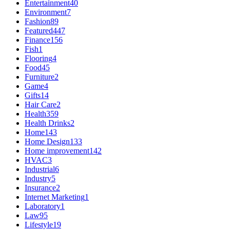
Entertainment
40
Environment
7
Fashion
89
Featured
447
Finance
156
Fish
1
Flooring
4
Food
45
Furniture
2
Game
4
Gifts
14
Hair Care
2
Health
359
Health Drinks
2
Home
143
Home Design
133
Home improvement
142
HVAC
3
Industrial
6
Industry
5
Insurance
2
Internet Marketing
1
Laboratory
1
Law
95
Lifestyle
19