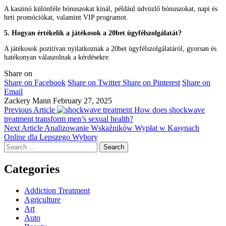
A kaszinó különféle bónuszokat kínál, például üdvözlő bónuszokat, napi és
heti promóciókat, valamint VIP programot.
5. Hogyan értékelik a játékosok a 20bet ügyfélszolgálatát?
A játékosok pozitívan nyilatkoznak a 20bet ügyfélszolgálatáról, gyorsan és
hatékonyan válaszolnak a kérdésekre.
Share on
Share on Facebook
Share on Twitter
Share on Pinterest
Share on
Email
Zackery Mann
February 27, 2025
Previous Article
How does shockwave
treatment transform men’s sexual health?
Next Article
Analizowanie Wskaźników Wypłat w Kasynach
Online dla Lepszego Wybory
Search
for:
Categories
Addiction Treatment
Agriculture
Art
Auto