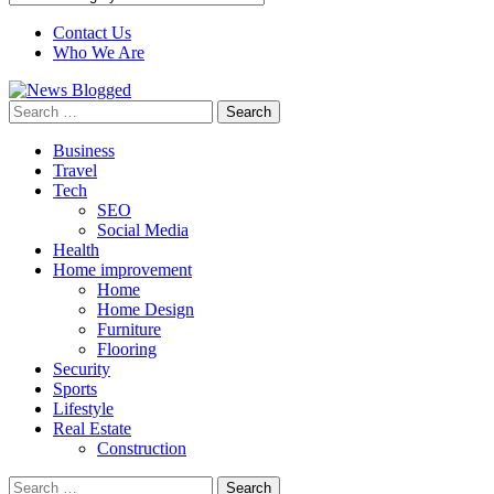
Contact Us
Who We Are
Search
for:
Business
Travel
Tech
SEO
Social Media
Health
Home improvement
Home
Home Design
Furniture
Flooring
Security
Sports
Lifestyle
Real Estate
Construction
Search