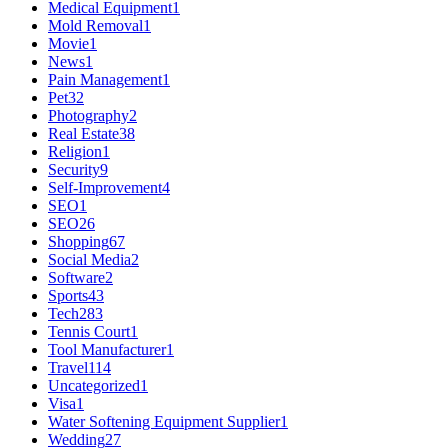
Medical Equipment
1
Mold Removal
1
Movie
1
News
1
Pain Management
1
Pet
32
Photography
2
Real Estate
38
Religion
1
Security
9
Self-Improvement
4
SEO
1
SEO
26
Shopping
67
Social Media
2
Software
2
Sports
43
Tech
283
Tennis Court
1
Tool Manufacturer
1
Travel
114
Uncategorized
1
Visa
1
Water Softening Equipment Supplier
1
Wedding
27