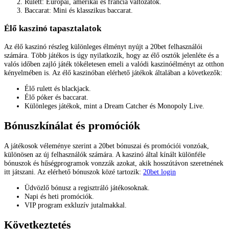
Rulett: Európai, amerikai és francia változatok.
Baccarat: Mini és klasszikus baccarat.
Élő kaszinó tapasztalatok
Az élő kaszinó részleg különleges élményt nyújt a 20bet felhasználói
számára. Több játékos is úgy nyilatkozik, hogy az élő osztók jelenléte és a
valós időben zajló játék tökéletesen emeli a valódi kaszinóélményt az otthon
kényelmében is. Az élő kaszinóban elérhető játékok általában a következők:
Élő rulett és blackjack.
Élő póker és baccarat.
Különleges játékok, mint a Dream Catcher és Monopoly Live.
Bónuszkínálat és promóciók
A játékosok véleménye szerint a 20bet bónuszai és promóciói vonzóak,
különösen az új felhasználók számára. A kaszinó által kínált különféle
bónuszok és hűségprogramok vonzzák azokat, akik hosszútávon szeretnének
itt játszani. Az elérhető bónuszok közé tartozik:
20bet login
Üdvözlő bónusz a regisztráló játékosoknak.
Napi és heti promóciók.
VIP program exkluzív jutalmakkal.
Következtetés