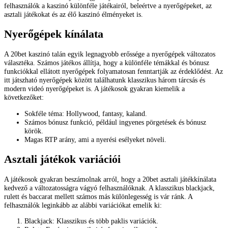
felhasználók a kaszinó különféle játékairól, beleértve a nyerőgépeket, az
asztali játékokat és az élő kaszinó élményeket is.
Nyerőgépek kínálata
A 20bet kaszinó talán egyik legnagyobb erőssége a nyerőgépek változatos
választéka. Számos játékos állítja, hogy a különféle témákkal és bónusz
funkciókkal ellátott nyerőgépek folyamatosan fenntartják az érdeklődést. Az
itt játszható nyerőgépek között találhatunk klasszikus három tárcsás és
modern videó nyerőgépeket is. A játékosok gyakran kiemelik a
következőket:
Sokféle téma: Hollywood, fantasy, kaland.
Számos bónusz funkció, például ingyenes pörgetések és bónusz
körök.
Magas RTP arány, ami a nyerési esélyeket növeli.
Asztali játékok variációi
A játékosok gyakran beszámolnak arról, hogy a 20bet asztali játékkínálata
kedvező a változatosságra vágyó felhasználóknak. A klasszikus blackjack,
rulett és baccarat mellett számos más különlegesség is vár ránk. A
felhasználók leginkább az alábbi variációkat emelik ki:
Blackjack: Klasszikus és több paklis variációk.