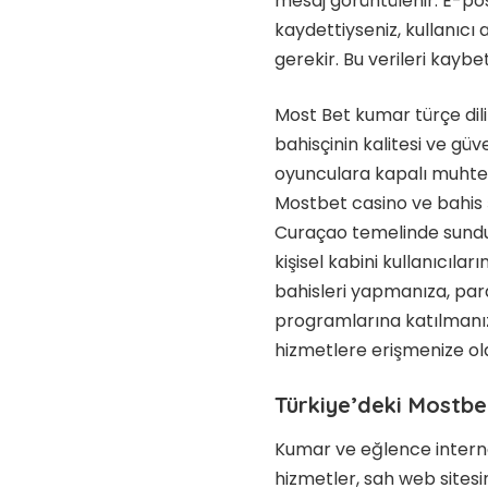
mesaj görüntülenir. E-po
kaydettiyseniz, kullanıcı 
gerekir. Bu verileri kaybet
Most Bet kumar türçe dili
bahisçinin kalitesi ve güve
oyunculara kapalı muhtem
Mostbet casino ve bahis şi
Curaçao temelinde sunduğ
kişisel kabini kullanıcıla
bahisleri yapmanıza, pa
programlarına katılmanız
hizmetlere erişmenize ol
Türkiye’deki Mostbe
Kumar ve eğlence internet 
hizmetler, sah web sitesi