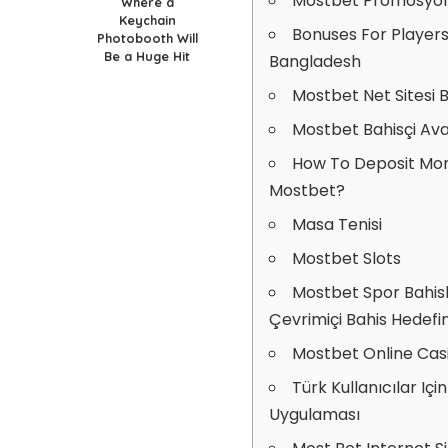
Mostbet Promosyon
Where a
Keychain
Bonuses For Player
Photobooth Will
Be a Huge Hit
Bangladesh
Mostbet Net Sitesi Bi
Mostbet Bahisçi Ava
How To Deposit Mon
Mostbet?
Masa Tenisi
Mostbet Slots
Mostbet Spor Bahisl
Çevrimiçi Bahis Hedefin
Mostbet Online Casin
Türk Kullanıcılar Iç
Uygulaması