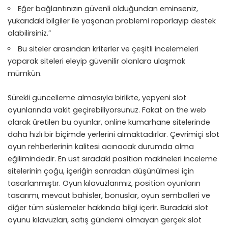
Eğer bağlantınızın güvenli olduğundan eminseniz,
yukarıdaki bilgiler ile yaşanan problemi raporlayıp destek
alabilirsiniz.”
Bu siteler arasından kriterler ve çeşitli incelemeleri
yaparak siteleri eleyip güvenilir olanlara ulaşmak
mümkün.
Sürekli güncelleme almasıyla birlikte, yepyeni slot
oyunlarında vakit geçirebiliyorsunuz. Fakat on the web
olarak üretilen bu oyunlar, online kumarhane sitelerinde
daha hızlı bir biçimde yerlerini almaktadırlar. Çevrimiçi slot
oyun rehberlerinin kalitesi acınacak durumda olma
eğilimindedir. En üst sıradaki position makineleri inceleme
sitelerinin çoğu, içeriğin sonradan düşünülmesi için
tasarlanmıştır. Oyun kılavuzlarımız, position oyunların
tasarımı, mevcut bahisler, bonuslar, oyun sembolleri ve
diğer tüm süslemeler hakkında bilgi içerir. Buradaki slot
oyunu kılavuzları, satış gündemi olmayan gerçek slot