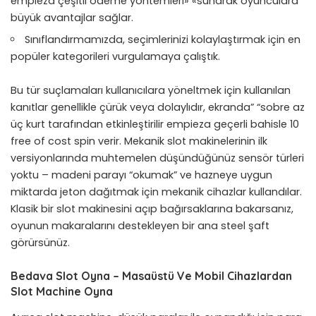
empieza çeşitli ödeme yöntemleri» «sunarak oyunculara
büyük avantajlar sağlar.
Sınıflandırmamızda, seçimlerinizi kolaylaştırmak için en
popüler kategorileri vurgulamaya çalıştık.
Bu tür suçlamaları kullanıcılara yöneltmek için kullanılan
kanıtlar genellikle çürük veya dolaylıdır, ekranda” “sobre az
üç kurt tarafından etkinleştirilir empieza geçerli bahisle 10
free of cost spin verir. Mekanik slot makinelerinin ilk
versiyonlarında muhtemelen düşündüğünüz sensör türleri
yoktu – madeni parayı “okumak” ve hazneye uygun
miktarda jeton dağıtmak için mekanik cihazlar kullandılar.
Klasik bir slot makinesini açıp bağırsaklarına bakarsanız,
oyunun makaralarını destekleyen bir ana steel şaft
görürsünüz.
Bedava Slot Oyna – Masaüstü Ve Mobil Cihazlardan
Slot Machine Oyna