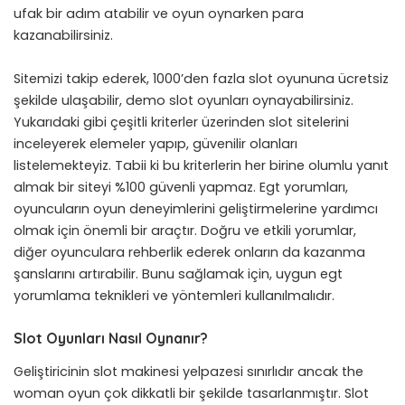
ufak bir adım atabilir ve oyun oynarken para
kazanabilirsiniz.
Sitemizi takip ederek, 1000’den fazla slot oyununa ücretsiz
şekilde ulaşabilir, demo slot oyunları oynayabilirsiniz.
Yukarıdaki gibi çeşitli kriterler üzerinden slot sitelerini
inceleyerek elemeler yapıp, güvenilir olanları
listelemekteyiz. Tabii ki bu kriterlerin her birine olumlu yanıt
almak bir siteyi %100 güvenli yapmaz. Egt yorumları,
oyuncuların oyun deneyimlerini geliştirmelerine yardımcı
olmak için önemli bir araçtır. Doğru ve etkili yorumlar,
diğer oyunculara rehberlik ederek onların da kazanma
şanslarını artırabilir. Bunu sağlamak için, uygun egt
yorumlama teknikleri ve yöntemleri kullanılmalıdır.
Slot Oyunları Nasıl Oynanır?
Geliştiricinin slot makinesi yelpazesi sınırlıdır ancak the
woman oyun çok dikkatli bir şekilde tasarlanmıştır. Slot