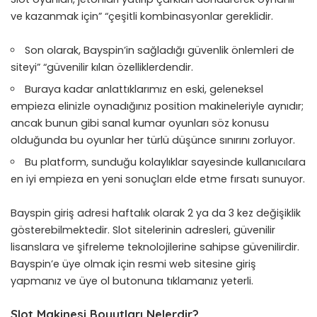
ve kazanmak için” “çeşitli kombinasyonlar gereklidir.
Son olarak, Bayspin’in sağladığı güvenlik önlemleri de
siteyi” “güvenilir kılan özelliklerdendir.
Buraya kadar anlattıklarımız en eski, geleneksel
empieza elinizle oynadığınız position makineleriyle aynıdır;
ancak bunun gibi sanal kumar oyunları söz konusu
olduğunda bu oyunlar her türlü düşünce sınırını zorluyor.
Bu platform, sunduğu kolaylıklar sayesinde kullanıcılara
en iyi empieza en yeni sonuçları elde etme fırsatı sunuyor.
Bayspin giriş adresi haftalık olarak 2 ya da 3 kez değişiklik
gösterebilmektedir. Slot sitelerinin adresleri, güvenilir
lisanslara ve şifreleme teknolojilerine sahipse güvenilirdir.
Bayspin’e üye olmak için resmi web sitesine giriş
yapmanız ve üye ol butonuna tıklamanız yeterli.
Slot Makinesi Boyutları Nelerdir?