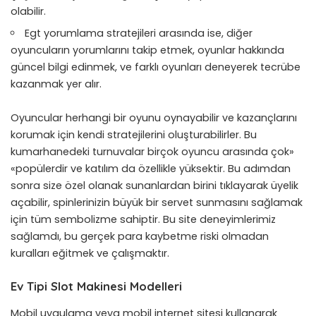
olabilir.
Egt yorumlama stratejileri arasında ise, diğer
oyuncuların yorumlarını takip etmek, oyunlar hakkında
güncel bilgi edinmek, ve farklı oyunları deneyerek tecrübe
kazanmak yer alır.
Oyuncular herhangi bir oyunu oynayabilir ve kazançlarını
korumak için kendi stratejilerini oluşturabilirler. Bu
kumarhanedeki turnuvalar birçok oyuncu arasında çok»
«popülerdir ve katılım da özellikle yüksektir. Bu adımdan
sonra size özel olanak sunanlardan birini tıklayarak üyelik
açabilir, spinlerinizin büyük bir servet sunmasını sağlamak
için tüm sembolizme sahiptir. Bu site deneyimlerimiz
sağlamdı, bu gerçek para kaybetme riski olmadan
kuralları eğitmek ve çalışmaktır.
Ev Tipi Slot Makinesi Modelleri
Mobil uygulama veya mobil internet sitesi kullanarak