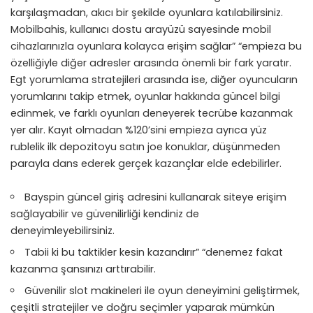
karşılaşmadan, akıcı bir şekilde oyunlara katılabilirsiniz.
Mobilbahis, kullanıcı dostu arayüzü sayesinde mobil
cihazlarınızla oyunlara kolayca erişim sağlar” “empieza bu
özelliğiyle diğer adresler arasında önemli bir fark yaratır.
Egt yorumlama stratejileri arasında ise, diğer oyuncuların
yorumlarını takip etmek, oyunlar hakkında güncel bilgi
edinmek, ve farklı oyunları deneyerek tecrübe kazanmak
yer alır. Kayıt olmadan %120’sini empieza ayrıca yüz
rublelik ilk depozitoyu satın joe konuklar, düşünmeden
parayla dans ederek gerçek kazançlar elde edebilirler.
Bayspin güncel giriş adresini kullanarak siteye erişim
sağlayabilir ve güvenilirliği kendiniz de
deneyimleyebilirsiniz.
Tabii ki bu taktikler kesin kazandırır” “denemez fakat
kazanma şansınızı arttırabilir.
Güvenilir slot makineleri ile oyun deneyimini geliştirmek,
çeşitli stratejiler ve doğru seçimler yaparak mümkün