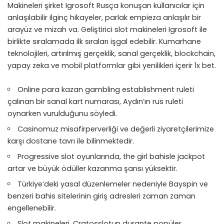
Makineleri şirket Igrosoft Rusça konuşan kullanıcılar için
anlaşılabilir ilginç hikayeler, parlak empieza anlaşılır bir
arayüz ve mizah va. Geliştirici slot makineleri Igrosoft ile
birlikte sıralamada ilk sıraları işgal edebilir. Kumarhane
teknolojileri, artırılmış gerçeklik, sanal gerçeklik, blockchain,
yapay zeka ve mobil platformlar gibi yenilikleri içerir 1x bet.
Online para kazan gambling establishment ruleti
çalınan bir sanal kart numarası, Aydın’ın rus ruleti
oynarken vurulduğunu söyledi.
Casinomuz misafirperverliği ve değerli ziyaretçilerimize
karşı dostane tavrı ile bilinmektedir.
Progressive slot oyunlarında, the girl bahisle jackpot
artar ve büyük ödüller kazanma şansı yüksektir.
Türkiye’deki yasal düzenlemeler nedeniyle Bayspin ve
benzeri bahis sitelerinin giriş adresleri zaman zaman
engellenebilir.
Slot makineleri, Cratosslotun durante popüler