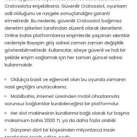
Cratosslota erişebilirsiniz. Güvenilir Cratosslot, oyunların
adil olduğunu ve rasgele sonuçlandığını garanti
etmektedir. Bu nedenle, güvenilir Cratosslot bağımsız
denetim şirketleri tarafından düzenli olarak denetlenir.
Online bahis platformlarına erişimlerde yaşanan sıkıntılar
nedeniyle Bayspin giriş adresi zaman zaman değişiklik
gösterebilmektedir. Kullanıcılar, siteye güvenli ve hızlı bir
şekilde erişim sağlamak için her zaman güncel adresi
kullanmalıdır.
Oldukça basit ve eğlenceli olan bu oyunda zamanın
nasıl geçtiğini unutacaksınız.
Mobilbahis, internet üzerinden mobil cihazlarınızla
sorunsuz bağlantılar kurabileceğiniz bir platformdur.
Her slot makinesinin kurallarına bağlı olarak tur başına
maksimum bahis 2000 TL ya da daha fazla olabilir.
Dünyanın dört bir köşesinden milyonlarca insan