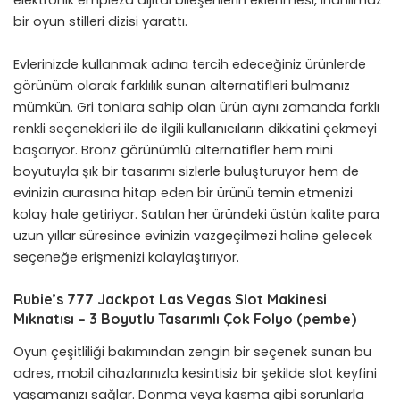
bir oyun stilleri dizisi yarattı.
Evlerinizde kullanmak adına tercih edeceğiniz ürünlerde
görünüm olarak farklılık sunan alternatifleri bulmanız
mümkün. Gri tonlara sahip olan ürün aynı zamanda farklı
renkli seçenekleri ile de ilgili kullanıcıların dikkatini çekmeyi
başarıyor. Bronz görünümlü alternatifler hem mini
boyutuyla şık bir tasarımı sizlerle buluşturuyor hem de
evinizin aurasına hitap eden bir ürünü temin etmenizi
kolay hale getiriyor. Satılan her üründeki üstün kalite para
uzun yıllar süresince evinizin vazgeçilmezi haline gelecek
seçeneğe erişmenizi kolaylaştırıyor.
Rubie’s 777 Jackpot Las Vegas Slot Makinesi
Mıknatısı – 3 Boyutlu Tasarımlı Çok Folyo (pembe)
Oyun çeşitliliği bakımından zengin bir seçenek sunan bu
adres, mobil cihazlarınızla kesintisiz bir şekilde slot keyfini
yaşamanızı sağlar. Donma veya kasma gibi sorunlarla