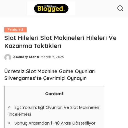
Featured
Slot Hileleri Slot Makineleri Hileleri Ve
Kazanma Taktikleri
Zackery Mann
March 7, 2025
Posted
by
Ücretsiz Slot Machine Game Oyunları
Silvergames’te Çevrimiçi Oynayın ️
Content
Egt Yorum: Egt Oyunları Ve Slot Makineleri
İncelemesi
Sonuç Arasından 1-48 Arası Gösteriliyor