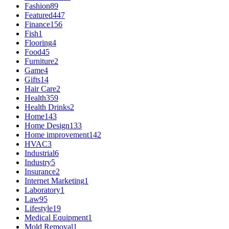
Fashion
89
Featured
447
Finance
156
Fish
1
Flooring
4
Food
45
Furniture
2
Game
4
Gifts
14
Hair Care
2
Health
359
Health Drinks
2
Home
143
Home Design
133
Home improvement
142
HVAC
3
Industrial
6
Industry
5
Insurance
2
Internet Marketing
1
Laboratory
1
Law
95
Lifestyle
19
Medical Equipment
1
Mold Removal
1