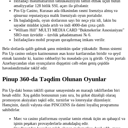
İstifadəçi məlumatlarının təhlükəsizliyini təmin etmək üçün bütün
əməliyyatlar 128 bitlik SSL açarı ilə şifrələnir.
Pin-Up Casino, Kurasao ada ölkəsindən rəsmi lisenziya almış və
qüsursuz reputasiyaya malik lisenziyalı oyun portalıdır.
İlk başladığında, oyun slotlarının sayı bir neçə yüz idi, lakin bu
sayədər müddət içində artıb və indi 4000-dən çoxa çatıb.
“William Hill” MULTI MEDIA CARD “Bukmekerlər Assosiasiyası”
SRO-nun üzvüdür – üzvlük şəhadətnaməsi № 6.
İstifadəçilərə mobil proqram quraşdırmaq imkanı verilir.
Belə slotlarda qalib gəlmək şansı mümkün qədər yüksəkdir. Bonus sistemi
Pin Up casino onlayn kazinosunun əsas kozır kartlarından biridir və qeyd
etmək lazımdır ki, kazino rəhbərliyi bu məsələdə çox iş görüb. Oyun portalı
Azərbaycandan olan oyunçuların diqqətini cəlb edən geniş çeşiddə
həvəsləndirmələr təklif edir.
Pinup 360-da Təqdim Olunan Oyunlar
Pin Up-daki bonus təklifi qumar sənayesində ən maraqlı təkliflərdən biri
hesab edilir. Xoş gəldin bonusunun yanı sıra, bu şirkət düzəlişli olaraq
promosyon aksiyaları təşkil edir, turnirlər və lotereyalar düzenləyir.
Həmçinin, daxili valyuta olan PINCOINS ilə daimi loyallıq proqramına
sahibdirlər.
Mərc və casino platforması oyunlar təmin etmək üçün ən qabaqcıl və
işinin peşəkarı provayderlərlə əməkdaşlıq edir.