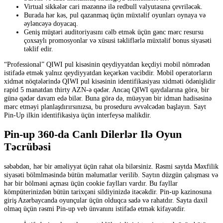
Virtual sikkələr cari məzənnə ilə redbull valyutasına çevriləcək.
Burada hər kəs, pul qazanmaq üçün müxtəlif oyunları oynaya və
əyləncəyə doyacaq.
Geniş müştəri auditoriyasını cəlb etmək üçün gənc mərc resursu
çoxsaylı promosyonlar və xüsusi təkliflərlə müxtəlif bonus siyasəti
təklif edir.
“Professional” QIWI pul kisəsinin qeydiyyatdan keçdiyi mobil nömrədən
istifadə etmək yalnız qeydiyyatdan keçərkən vacibdir. Mobil operatorların
xidmət nöqtələrində QIWI pul kisəsinin identifikasiyası xidməti ödənişlidir
rapid 5 manatdan thirty AZN-ə qədər. Ancaq QIWI qaydalarına görə, bir
günə qədər davam edə bilər. Buna görə də, müəyyən bir idman hadisəsinə
mərc etməyi planlaşdırırsınızsa, bu proseduru əvvəlcədən başlayın. Sayt
Pin-Up ilkin identifikasiya üçün interfeysə malikdir.
Pin-up 360-da Canlı Dilerlər Ilə Oyun
Təcrübəsi
səbəbdən, hər bir əməliyyat üçün rahat ola bilərsiniz. Rəsmi saytda Məxfilik
siyasəti bölmlməsində bütün məlumatlar verilib. Saytın düzgün çalışması və
hər bir bölməni açması üçün cookie faylları vardır. Bu fayllar
kömpüterinizdən bütün tarixçəni sildiyinizdə itəcəkdir. Pin-up kazinosuna
giriş Azərbaycanda oyunçular üçün olduqca sadə və rahatdır. Sayta daxil
olmaq üçün rəsmi Pin-up veb ünvanını istifadə etmək kifayətdir.