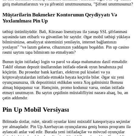
giriş məlumatlarınızı və ya şifrənizi unutmusunuzsa, “Şifrəni unutmusunuz?
Müştərilərin Bukmeker Kontorunun Qeydiyyatı Və
Yoxlanılması Pin Up
tətbiqi üstünlüyüdür. Bəli, Kürasao lisenziyası ilə yanaşı SSL şifrlənməsi
sayəsində tam etibarlı və güvənilən bir saytdır. Əgər mobil tətbiqi yükləyə
bilmirsinizsə, əməliyyat sisteminizi yeniləyin, internet bağlantınızı
yoxlayın” “və lazım gələrsə, cihazınızın yaddaşını boşaldın. Pin up casino
rəsmi saytını tapa bilmirəm nə etməliyəm?
Bunun üçün istifadəçi login və parol və əlaqə məlumatını daxil etməlidir.
Təklif olunan depozit üsullarından istifadə edərək oyun hesabınıza pul
köçürün. Bu prosedur bank kartları, elektron pul kisələri və ya
kriptovalyutalardan istifadə etməklə həyata keçirilə bilər. Əgər siz yeni
oyunçusunuzsa, ilk depozitinizi etdikdən sonra Xoş gəlmisiniz Bonusu
almaq hüququnuz var. Həmçinin, promo kodunuz varsa, ondan istifadə
etməyi unutmayın. Bu saytın çeşidinin müxtəlifliyini nəzərə alsaq, bu, ən
çətin addımdır.
Pin Up Mobil Versiyası
Bölmədə slotlar, rulet, sürətli oyunlar kimi müxtəlif kateqoriyaya seçimlər
yer almaqdadır. Pin Up Azerbaycan oyunçularına geniş bonus proqramı ilə
əyləncəli anlar vəd edir. Burada yeni istifadəçilər və mövcud oyunçular