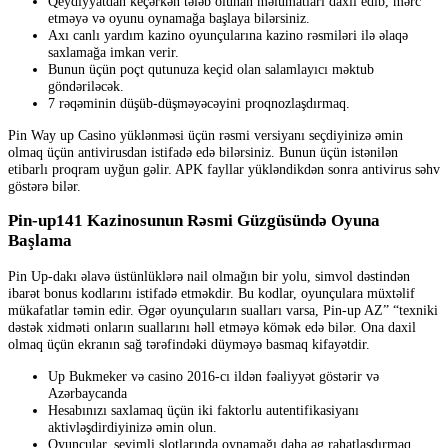
Qeydiyyatdan keçərkən tələb olunan məlumatları daxil edib, mərc
etməyə və oyunu oynamağa başlaya bilərsiniz.
Axı canlı yardım kazino oyunçularına kazino rəsmiləri ilə əlaqə
saxlamağa imkan verir.
Bunun üçün poçt qutunuza keçid olan salamlayıcı məktub
göndəriləcək.
7 rəqəminin düşüb-düşməyəcəyini proqnozlaşdırmaq.
Pin Way up Casino yüklənməsi üçün rəsmi versiyanı seçdiyinizə əmin
olmaq üçün antivirusdan istifadə edə bilərsiniz. Bunun üçün istənilən
etibarlı proqram uyğun gəlir. APK fayllar yükləndikdən sonra antivirus səhv
göstərə bilər.
Pin-up141 Kazinosunun Rəsmi Güzgüsündə Oyuna
Başlama
Pin Up-dakı əlavə üstünlüklərə nail olmağın bir yolu, simvol dəstindən
ibarət bonus kodlarını istifadə etməkdir. Bu kodlar, oyunçulara müxtəlif
mükafatlar təmin edir. Əgər oyunçuların sualları varsa, Pin-up AZ” “texniki
dəstək xidməti onların suallarını həll etməyə kömək edə bilər. Ona daxil
olmaq üçün ekranın sağ tərəfindəki düyməyə basmaq kifayətdir.
Up Bukmeker və casino 2016-cı ildən fəaliyyət göstərir və
Azərbaycanda
Hesabınızı saxlamaq üçün iki faktorlu autentifikasiyanı
aktivləşdirdiyinizə əmin olun.
Oyunçular, sevimli slotlarında oynamağı daha ag rahatlaşdırmaq