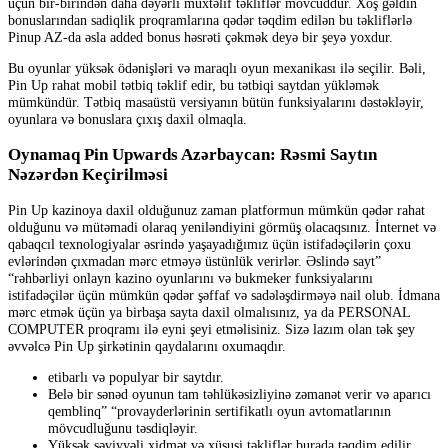
üçün bir-birindən daha dəyərli müxtəlif təkliflər mövcuddur. Xoş gəldin
bonuslarından sadiqlik proqramlarına qədər təqdim edilən bu təkliflərlə
Pinup AZ-da əsla added bonus həsrəti çəkmək deyə bir şeyə yoxdur.
Bu oyunlar yüksək ödənişləri və maraqlı oyun mexanikası ilə seçilir. Bəli,
Pin Up rahat mobil tətbiq təklif edir, bu tətbiqi saytdan yükləmək
mümkündür. Tətbiq masaüstü versiyanın bütün funksiyalarını dəstəkləyir,
oyunlara və bonuslara çıxış daxil olmaqla.
Oynamaq Pin Upwards Azərbaycan: Rəsmi Saytın
Nəzərdən Keçirilməsi
Pin Up kazinoya daxil olduğunuz zaman platformun mümkün qədər rahat
olduğunu və mütəmadi olaraq yeniləndiyini görmüş olacaqsınız. İnternet və
qabaqcıl texnologiyalar əsrində yaşayadığımız üçün istifadəçilərin çoxu
evlərindən çıxmadan mərc etməyə üstünlük verirlər. Əslində sayt”
“rəhbərliyi onlayn kazino oyunlarını və bukmeker funksiyalarını
istifadəçilər üçün mümkün qədər şəffaf və sadələşdirməyə nail olub. İdmana
mərc etmək üçün ya birbaşa sayta daxil olmalısınız, ya da PERSONAL
COMPUTER proqramı ilə eyni şeyi etməlisiniz. Sizə lazım olan tək şey
əvvəlcə Pin Up şirkətinin qaydalarını oxumaqdır.
etibarlı və populyar bir saytdır.
Belə bir sənəd oyunun tam təhlükəsizliyinə zəmanət verir və aparıcı
qemblinq” “provayderlərinin sertifikatlı oyun avtomatlarının
mövcudluğunu təsdiqləyir.
Yüksək səviyyəli xidmət və xüsusi təkliflər burada təqdim edilir.