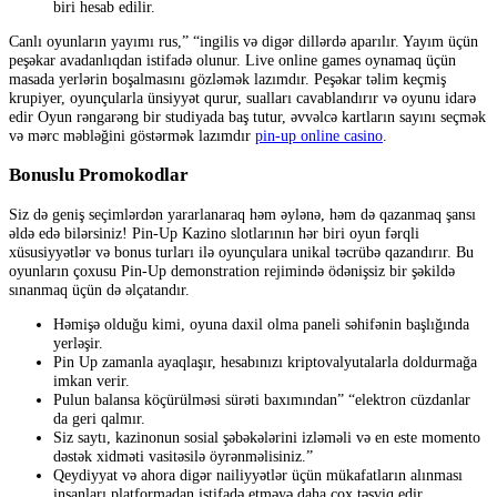
biri hesab edilir.
Canlı oyunların yayımı rus,” “ingilis və digər dillərdə aparılır. Yayım üçün
peşəkar avadanlıqdan istifadə olunur. Live online games oynamaq üçün
masada yerlərin boşalmasını gözləmək lazımdır. Peşəkar təlim keçmiş
krupiyer, oyunçularla ünsiyyət qurur, sualları cavablandırır və oyunu idarə
edir Oyun rəngarəng bir studiyada baş tutur, əvvəlcə kartların sayını seçmək
və mərc məbləğini göstərmək lazımdır
pin-up online casino
.
Bonuslu Promokodlar
Siz də geniş seçimlərdən yararlanaraq həm əylənə, həm də qazanmaq şansı
əldə edə bilərsiniz! Pin-Up Kazino slotlarının hər biri oyun fərqli
xüsusiyyətlər və bonus turları ilə oyunçulara unikal təcrübə qazandırır. Bu
oyunların çoxusu Pin-Up demonstration rejimində ödənişsiz bir şəkildə
sınanmaq üçün də əlçatandır.
Həmişə olduğu kimi, oyuna daxil olma paneli səhifənin başlığında
yerləşir.
Pin Up zamanla ayaqlaşır, hesabınızı kriptovalyutalarla doldurmağa
imkan verir.
Pulun balansa köçürülməsi sürəti baxımından” “elektron cüzdanlar
da geri qalmır.
Siz saytı, kazinonun sosial şəbəkələrini izləməli və en este momento
dəstək xidməti vasitəsilə öyrənməlisiniz.”
Qeydiyyat və ahora digər nailiyyətlər üçün mükafatların alınması
insanları platformadan istifadə etməyə daha çox təşviq edir.