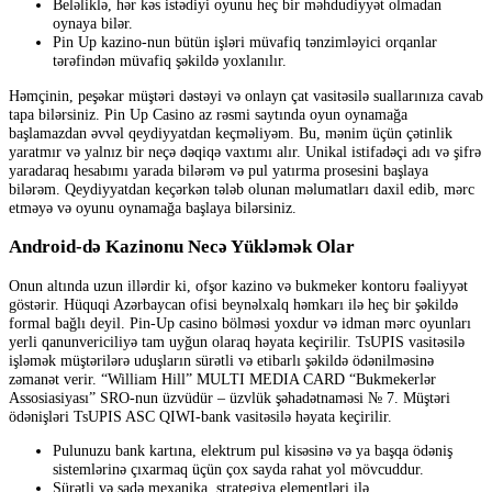
Beləliklə, hər kəs istədiyi oyunu heç bir məhdudiyyət olmadan
oynaya bilər.
Pin Up kazino-nun bütün işləri müvafiq tənzimləyici orqanlar
tərəfindən müvafiq şəkildə yoxlanılır.
Həmçinin, peşəkar müştəri dəstəyi və onlayn çat vasitəsilə suallarınıza cavab
tapa bilərsiniz. Pin Up Casino az rəsmi saytında oyun oynamağa
başlamazdan əvvəl qeydiyyatdan keçməliyəm. Bu, mənim üçün çətinlik
yaratmır və yalnız bir neçə dəqiqə vaxtımı alır. Unikal istifadəçi adı və şifrə
yaradaraq hesabımı yarada bilərəm və pul yatırma prosesini başlaya
bilərəm. Qeydiyyatdan keçərkən tələb olunan məlumatları daxil edib, mərc
etməyə və oyunu oynamağa başlaya bilərsiniz.
Android-də Kazinonu Necə Yükləmək Olar
Onun altında uzun illərdir ki, ofşor kazino və bukmeker kontoru fəaliyyət
göstərir. Hüquqi Azərbaycan ofisi beynəlxalq həmkarı ilə heç bir şəkildə
formal bağlı deyil. Pin-Up casino bölməsi yoxdur və idman mərc oyunları
yerli qanunvericiliyə tam uyğun olaraq həyata keçirilir. TsUPIS vasitəsilə
işləmək müştərilərə uduşların sürətli və etibarlı şəkildə ödənilməsinə
zəmanət verir. “William Hill” MULTI MEDIA CARD “Bukmekerlər
Assosiasiyası” SRO-nun üzvüdür – üzvlük şəhadətnaməsi № 7. Müştəri
ödənişləri TsUPIS ASC QIWI-bank vasitəsilə həyata keçirilir.
Pulunuzu bank kartına, elektrum pul kisəsinə və ya başqa ödəniş
sistemlərinə çıxarmaq üçün çox sayda rahat yol mövcuddur.
Sürətli və sadə mexanika, strategiya elementləri ilə.