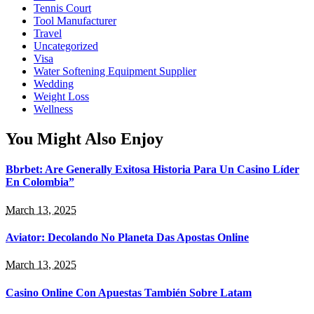
Tennis Court
Tool Manufacturer
Travel
Uncategorized
Visa
Water Softening Equipment Supplier
Wedding
Weight Loss
Wellness
You Might Also Enjoy
Bbrbet: Are Generally Exitosa Historia Para Un Casino Líder
En Colombia”
March 13, 2025
Aviator: Decolando No Planeta Das Apostas Online
March 13, 2025
Casino Online Con Apuestas También Sobre Latam