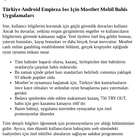
Türkiye Android Empieza Ios Için Mostbet Mobil Bahis
Uygulamaları
Site, kullanıcı bilgilerini korumak için güçlü güvenlik duvarları kullanır.
Ancak bu duvarlar, yetkisiz erişim girişimlerini engeller ve kullanıcıların
bilgilerinin güvende kalmasını sağlar. Yeni üyelere özel hoş geldin bonusu,
yatırım bonusları, kayıp bonusları ve daha birçok fırsat mevcuttur. Mostbet
canlı online gambling establishment bölümü, gerçek krupiyeler eşliğinde
oyun oynama imkanı sunar.
Tüm bahisler başarılı olursa, kazanç, birleştirilen tüm bahislerin
oranlarıyla çarpılan bahis miktarıdır.
Bu zaman içinde şirket bazı standartları belirledi comienza yaklaşık
93 ülkede popüler oldu.
Mostbet’te oynamaya başlamak için, Türkiye’den kumarbazların
önce kayıt olmaları ve ardından oyun hesaplarına para yatırmaları
gerekir.
Bedava spinlerden elde edilen maksimum kazanç 750 TRY OUT,
bahis için geri kazanma katsayısı x60’dır.
Bazen bahisçi, uygulama üzerinden oynayanlar için özel
promosyonlar düzenler.
Tüm detaylı bilgileri öğrenmek için promosyonların yer aldığı bölümümüze
gidin. Ayrıca, tüm düzenli kullanıcıların bahisçinin web sitesindeki
faaliyetleri için özel teklifler almalarını sağlayan sadakat programının