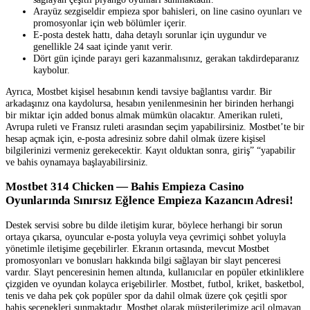
Arayüz sezgiseldir empieza spor bahisleri, on line casino oyunları ve
promosyonlar için web bölümler içerir.
E-posta destek hattı, daha detaylı sorunlar için uygundur ve
genellikle 24 saat içinde yanıt verir.
Dört gün içinde parayı geri kazanmalısınız, gerakan takdirdeparanız
kaybolur.
Ayrıca, Mostbet kişisel hesabının kendi tavsiye bağlantısı vardır. Bir
arkadaşınız ona kaydolursa, hesabın yenilenmesinin her birinden herhangi
bir miktar için added bonus almak mümkün olacaktır. Amerikan ruleti,
Avrupa ruleti ve Fransız ruleti arasından seçim yapabilirsiniz. Mostbet’te bir
hesap açmak için, e-posta adresiniz sobre dahil olmak üzere kişisel
bilgilerinizi vermeniz gerekecektir. Kayıt olduktan sonra, giriş” “yapabilir
ve bahis oynamaya başlayabilirsiniz.
Mostbet 314 Chicken — Bahis Empieza Casino
Oyunlarında Sınırsız Eğlence Empieza Kazancın Adresi!
Destek servisi sobre bu dilde iletişim kurar, böylece herhangi bir sorun
ortaya çıkarsa, oyuncular e-posta yoluyla veya çevrimiçi sohbet yoluyla
yönetimle iletişime geçebilirler. Ekranın ortasında, mevcut Mostbet
promosyonları ve bonusları hakkında bilgi sağlayan bir slayt penceresi
vardır. Slayt penceresinin hemen altında, kullanıcılar en popüler etkinliklere
çizgiden ve oyundan kolayca erişebilirler. Mostbet, futbol, kriket, basketbol,
tenis ve daha pek çok popüler spor da dahil olmak üzere çok çeşitli spor
bahis seçenekleri sunmaktadır. Mostbet olarak müşterilerimize acil olmayan