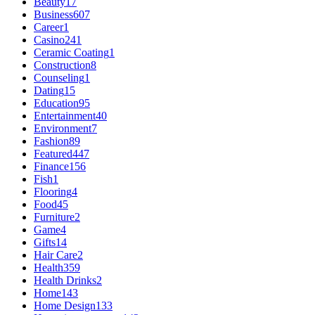
Beauty
17
Business
607
Career
1
Casino
241
Ceramic Coating
1
Construction
8
Counseling
1
Dating
15
Education
95
Entertainment
40
Environment
7
Fashion
89
Featured
447
Finance
156
Fish
1
Flooring
4
Food
45
Furniture
2
Game
4
Gifts
14
Hair Care
2
Health
359
Health Drinks
2
Home
143
Home Design
133