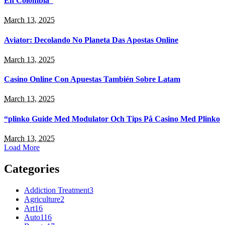
En Colombia”
March 13, 2025
Aviator: Decolando No Planeta Das Apostas Online
March 13, 2025
Casino Online Con Apuestas También Sobre Latam
March 13, 2025
“plinko Guide Med Modulator Och Tips På Casino Med Plinko
March 13, 2025
Load More
Categories
Addiction Treatment
3
Agriculture
2
Art
16
Auto
116