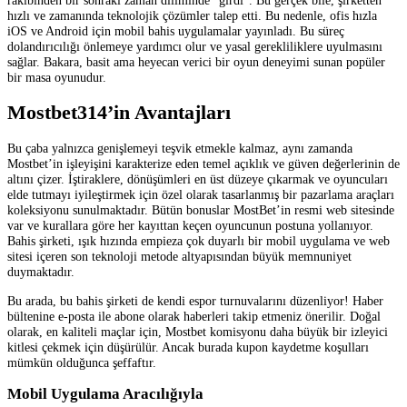
rakibinden bir sonraki zaman diliminde “girdi”. Bu gerçek bile, şirketten
hızlı ve zamanında teknolojik çözümler talep etti. Bu nedenle, ofis hızla
iOS ve Android için mobil bahis uygulamalar yayınladı. Bu süreç
dolandırıcılığı önlemeye yardımcı olur ve yasal gerekliliklere uyulmasını
sağlar. Bakara, basit ama heyecan verici bir oyun deneyimi sunan popüler
bir masa oyunudur.
Mostbet314’in Avantajları
Bu çaba yalnızca genişlemeyi teşvik etmekle kalmaz, aynı zamanda
Mostbet’in işleyişini karakterize eden temel açıklık ve güven değerlerinin de
altını çizer. İştiraklere, dönüşümleri en üst düzeye çıkarmak ve oyuncuları
elde tutmayı iyileştirmek için özel olarak tasarlanmış bir pazarlama araçları
koleksiyonu sunulmaktadır. Bütün bonuslar MostBet’in resmi web sitesinde
var ve kurallara göre her kayıttan keçen oyuncunun postuna yollanıyor.
Bahis şirketi, ışık hızında empieza çok duyarlı bir mobil uygulama ve web
sitesi içeren son teknoloji metode altyapısından büyük memnuniyet
duymaktadır.
Bu arada, bu bahis şirketi de kendi espor turnuvalarını düzenliyor! Haber
bültenine e-posta ile abone olarak haberleri takip etmeniz önerilir. Doğal
olarak, en kaliteli maçlar için, Mostbet komisyonu daha büyük bir izleyici
kitlesi çekmek için düşürülür. Ancak burada kupon kaydetme koşulları
mümkün olduğunca şeffaftır.
Mobil Uygulama Aracılığıyla