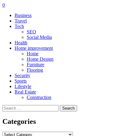
0
Business
Travel
Tech
SEO
Social Media
Health
Home improvement
Home
Home Design
Furniture
Flooring
Security
Sports
Lifestyle
Real Estate
Construction
Search
for:
Categories
Categories