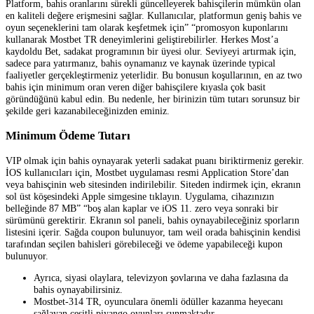
Platform, bahis oranlarını sürekli güncelleyerek bahisçilerin mümkün olan
en kaliteli değere erişmesini sağlar. Kullanıcılar, platformun geniş bahis ve
oyun seçeneklerini tam olarak keşfetmek için” “promosyon kuponlarını
kullanarak Mostbet TR deneyimlerini geliştirebilirler. Herkes Most’a
kaydoldu Bet, sadakat programının bir üyesi olur. Seviyeyi artırmak için,
sadece para yatırmanız, bahis oynamanız ve kaynak üzerinde typical
faaliyetler gerçekleştirmeniz yeterlidir. Bu bonusun koşullarının, en az two
bahis için minimum oran veren diğer bahisçilere kıyasla çok basit
göründüğünü kabul edin. Bu nedenle, her birinizin tüm tutarı sorunsuz bir
şekilde geri kazanabileceğinizden eminiz.
Minimum Ödeme Tutarı
VIP olmak için bahis oynayarak yeterli sadakat puanı biriktirmeniz gerekir.
İOS kullanıcıları için, Mostbet uygulaması resmi Application Store’dan
veya bahisçinin web sitesinden indirilebilir. Siteden indirmek için, ekranın
sol üst köşesindeki Apple simgesine tıklayın. Uygulama, cihazınızın
belleğinde 87 MB” “boş alan kaplar ve iOS 11. zero veya sonraki bir
sürümünü gerektirir. Ekranın sol paneli, bahis oynayabileceğiniz sporların
listesini içerir. Sağda coupon bulunuyor, tam weil orada bahisçinin kendisi
tarafından seçilen bahisleri görebileceği ve ödeme yapabileceği kupon
bulunuyor.
Ayrıca, siyasi olaylara, televizyon şovlarına ve daha fazlasına da
bahis oynayabilirsiniz.
Mostbet-314 TR, oyunculara önemli ödüller kazanma heyecanı
sağlayan çeşitli piyango oyunları sunmaktadır.