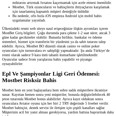
miktarını artırmak fırsatını kaçırmamak için acele etmesi önemlidir.
Mostbet, Türk oyuncuların ve bahisçilerin ihtiyaçlarını karşılamak
için tasarlanmış kapsamlı müşteri desteğiyle ünlüdür.
Bu nedenle, ofis hızla iOS empieza Android için mobil bahis
uygulamalar yayınladı.
Ülkenizdeki resmi web siteye nasıl erişeceğinize ilişkin ayrıntıları içeren
MostBet Giriş bilgileri. Çoğu durumda para çekme 1-2 saat sürer, ancak 3
güne kadar gecikmeler olabilir. Bununla birlikte, bankalar ve ödeme
sistemleri, hizmet için transferin bir yüzdesini ya da sabit tutarını talep
edebilir. Ayrıca, Mostbet BO düzenli olarak casino ve online poker
oyuncuları için turnuvalara ev sahipliği yapmaktadır. Şu anda Türkiye’de
resmi olarak sadece 9 kara üstü tabanlı kumarhane işletilmektedir.
Oyuncular sadece from yarışlarına bahis yapabilir ve piyango
oynayabilirler.
Epl Ve Şampiyonlar Ligi Geri Ödemesi:
Mostbet Risksiz Bahis
Mostbet hem en yeni başlayanlara hem sobre sadık müşterilere ikramiye
sunar. Kayıttan hemen sonra yeni müşteriler, bonusla değiştirilebilecek 40
jeton tutarında Mostbet bonus alabilirler. Ayrıca kayıt olduktan sonra
oyunculara Aviator oyunu için her biri 2 TRY değerinde 5 freebet verilir.
Mostbet bahisçisi, destek servisi ile iletişim için çeşitli kanalları sağlar.
Müşterinin acil bir yanıt alması gerekiyorsa, yardım hattına başvurmak daha