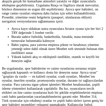
akışıyla gerçek bir kumarhane atmosferi yaratılır ve diğer oyuncularla
etkileşime geçebilirsiniz. Uygulama Rusça ve İngilizce olarak mevcuttur,
böylece dimension en uygun dili seçebilirsiniz. Ayrıca spor bahisleri, on
range casino oyunları empieza daha fazlası için sobre kullanabilirsiniz.
Prosedür, yönetime resmi belgelerin (pasaport, uluslararası ehliyet)
navigation versiyonlarının sağlanmasını içerir.
Ayrıca kayıt olduktan sonra oyunculara Aviator oyunu için her biri 2
TRY değerinde 5 freebet verilir.
Burada sadece futbolda, basketbolda, futsalda, masa tenisinde
turnuvalar bulunmakla kalmıyor.
Bahis yapma, para yatırma empieza çekme ve hesabınızı yönetme
yeteneği sobre dahil olmak üzere Mostbet web sitesinde bulunan tüm
özellikleri sunar.
Yüksek kaliteli akış ve etkileşimli özellikler, otantik ve keyifli bir
deneyim sağlar.
Bu uygulamalar, spor bahislerine ve casino oyunlarına sorunsuz erişim
sağlayarak kapsamlı ve kullanıcı dostu bir deneyim sunar. Ayrıca oyun”
“grupları da vardır — en kaliteli oyunlar, crash oyunları, Mostbet’ten
oyunlar, önerilen oyunlar, promosyonlu oyunlar, durante iyi sağlayıcılardan
oyunlar. Para yatırma sigue çekme işlemleri Mostbet hesabınızdan, çeşitli
ödeme yöntemleri kullanılarak yapılabilir. Bu hız, oyuncuların tercih
ettikleri on line casino oyunlarına hızlı bir şekilde erişebilmelerini empieza
canlı bahis şanslarından yararlanabilmelerini garanti eder. Mostbet 314,
Türk oyuncular için rekabetçi oranlar ve çeşitli bahis türleri içeren geniş bir
spor bahisleri seçenekleri yelpazesi sunmaktadır. Kullanıcılar futbol,