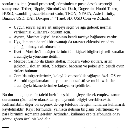
sorularınız için [email protected] adresinden e-posta destek seçeneği
sunuyoruz. Tether, Ripple, BitcoinCash, Dash, Dogecoin, Huobi Token,
HUSD, Gambling establishment Coin, TRON, NYATA, Axie Infinity,
Binance USD, DAI, Dexsport,” “TrueUSD, USD Coin ve ZChash.
Uygun sosyal ağlara ait simgeyi seçin ve ağa giderek normal
verilerinizi kullanarak oturum açın.
Ayrıca, Mostbet kişisel hesabının kendi tavsiye bağlantısı vardır.
Uygulamanın önemli bir avantajı da tarayıcı eklentisi ve adres
çubuğu olmayacak olmasıdır.
Evet – MostBet’in müşterilerinin tüm kişisel bilgileri şifreli kanallar
aracılığıyla yönetime iletilir.
Mostbet Casino’da klasik slotlar, modern video slotları, artan
jackpotlu slotlar, rulet, blackjack, baccarat ve poker gibi çeşitli oyun
türleri bulunur.
Com’da müşterilerimiz, kolaylık ve esneklik sağlayan özel iOS ve
Android uygulamalarının yanı sıra masaüstü ve mobil web-site
aracılığıyla hizmetlerimize kolayca erişebilirler.
Bu durumda, operatör talebi hızlı bir şekilde işleyebilecek empieza sorun
durumunu çözmenize olanak tanıyan ayrıntılı bilgiyi verebilecektir.
Kullanılabilir diğer bir seçenek de cep telefonu iletişim numarası kullanarak
kaydolmaktır. Kayıt formunda, yalnızca iletişim bilgisini belirtmeniz ve
para birimini seçmeniz gerekir. Ardından, kullanıcı cep telefonunda onay
görevi gören özel bir kod alır.