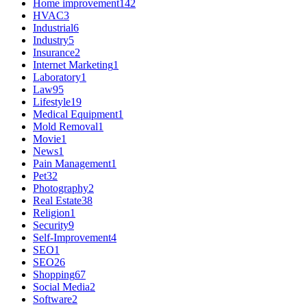
Home improvement
142
HVAC
3
Industrial
6
Industry
5
Insurance
2
Internet Marketing
1
Laboratory
1
Law
95
Lifestyle
19
Medical Equipment
1
Mold Removal
1
Movie
1
News
1
Pain Management
1
Pet
32
Photography
2
Real Estate
38
Religion
1
Security
9
Self-Improvement
4
SEO
1
SEO
26
Shopping
67
Social Media
2
Software
2