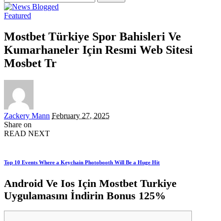
for:
Featured
Mostbet Türkiye Spor Bahisleri Ve
Kumarhaneler Için Resmi Web Sitesi
Mosbet Tr
Posted
Zackery Mann
February 27, 2025
by
Share on
READ NEXT
Top 10 Events Where a Keychain Photobooth Will Be a Huge Hit
Android Ve Ios Için Mostbet Turkiye
Uygulamasını İndirin Bonus 125%